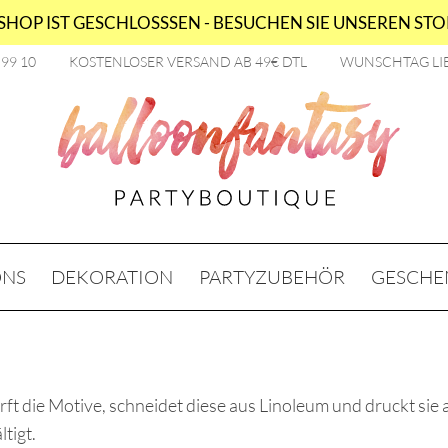
HOP IST GESCHLOSSSEN - BESUCHEN SIE UNSEREN STOR
2 99 10
KOSTENLOSER VERSAND AB 49€ DTL
WUNSCHTAG LI
ONS
DEKORATION
PARTYZUBEHÖR
GESCHE
irft die Motive, schneidet diese aus Linoleum und druckt sie
tigt.