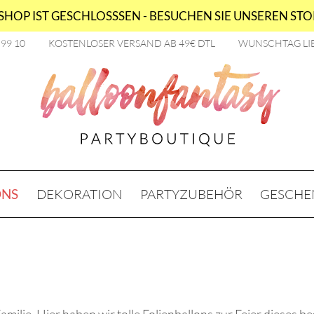
HOP IST GESCHLOSSSEN - BESUCHEN SIE UNSEREN STOR
2 99 10
KOSTENLOSER VERSAND AB 49€ DTL
WUNSCHTAG LI
ONS
DEKORATION
PARTYZUBEHÖR
GESCHE