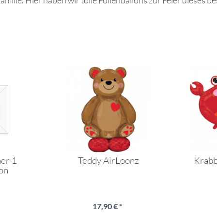
ilie. Hier haben wir tolle Folienballons zur Feier dieses b
er 1
Teddy AirLoonz
Krabb
lon
17,90 € *