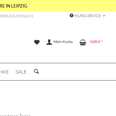
E IN LEIPZIG
HILFE&SERVICE
EFERUNG MÖGLICH
Mein Konto
0,00 € *
NKE
SALE