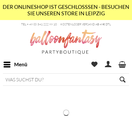
DER ONLINESHOP IST GESCHLOSSSEN - BESUCHEN
SIE UNSEREN STORE IN LEIPZIG
TEL + 49 (0) 341 222 99 10
KOSTENLOSER VERSAND AB 49€ DTL
Menü