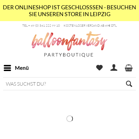
DER ONLINESHOP IST GESCHLOSSSEN - BESUCHEN
SIE UNSEREN STORE IN LEIPZIG
TEL + 49 (0) 341 222 99 10
KOSTENLOSER VERSAND AB 49€ DTL
Menü