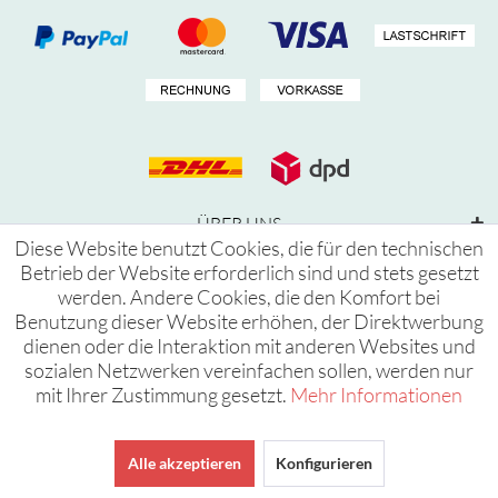
ÜBER UNS
Diese Website benutzt Cookies, die für den technischen
INFORMATIONEN
Betrieb der Website erforderlich sind und stets gesetzt
werden. Andere Cookies, die den Komfort bei
LETS CONNECT
Benutzung dieser Website erhöhen, der Direktwerbung
dienen oder die Interaktion mit anderen Websites und
* Alle Preise inkl. gesetzl. Mehrwertsteuer | ** gilt für Lieferungen innerhalb Deutschlands,
sozialen Netzwerken vereinfachen sollen, werden nur
mit Ihrer Zustimmung gesetzt.
Mehr Informationen
Lieferzeiten für andere Länder finden sich
hier
| *** gilt nur für die Lieferungen innerhalb
Deutschlands.
Alle akzeptieren
Konfigurieren