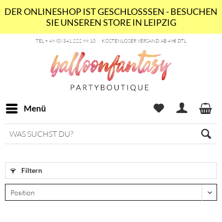
DER ONLINESHOP IST GESCHLOSSSEN - BESUCHEN
SIE UNSEREN STORE IN LEIPZIG
TEL + 49 (0) 341 222 99 10
KOSTENLOSER VERSAND AB 49€ DTL
Menü
Filtern