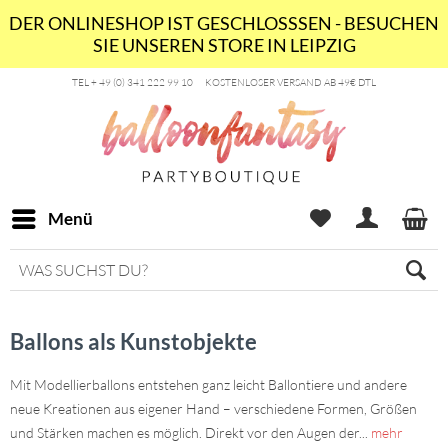
DER ONLINESHOP IST GESCHLOSSSEN - BESUCHEN
SIE UNSEREN STORE IN LEIPZIG
TEL + 49 (0) 341 222 99 10
KOSTENLOSER VERSAND AB 49€ DTL
Menü
Ballons als Kunstobjekte
Mit Modellierballons entstehen ganz leicht Ballontiere und andere
neue Kreationen aus eigener Hand – verschiedene Formen, Größen
und Stärken machen es möglich. Direkt vor den Augen der...
mehr