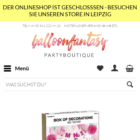
DER ONLINESHOP IST GESCHLOSSSEN - BESUCHEN
SIE UNSEREN STORE IN LEIPZIG
TEL + 49 (0) 341 222 99 10
KOSTENLOSER VERSAND AB 49€ DTL
Menü