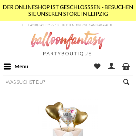
DER ONLINESHOP IST GESCHLOSSSEN - BESUCHEN
SIE UNSEREN STORE IN LEIPZIG
TEL + 49 (0) 341 222 99 10
KOSTENLOSER VERSAND AB 49€ DTL
Menü