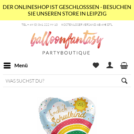
DER ONLINESHOP IST GESCHLOSSSEN - BESUCHEN
SIE UNSEREN STORE IN LEIPZIG
TEL + 49 (0) 341 222 99 10
KOSTENLOSER VERSAND AB 49€ DTL
Menü