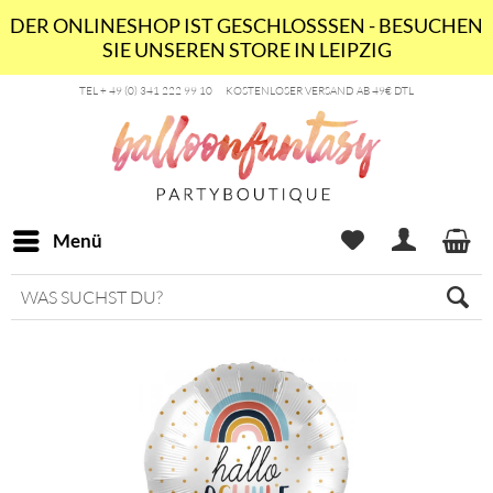
DER ONLINESHOP IST GESCHLOSSSEN - BESUCHEN
SIE UNSEREN STORE IN LEIPZIG
TEL + 49 (0) 341 222 99 10
KOSTENLOSER VERSAND AB 49€ DTL
Menü