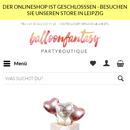
DER ONLINESHOP IST GESCHLOSSSEN - BESUCHEN
SIE UNSEREN STORE IN LEIPZIG
TEL + 49 (0) 341 222 99 10
KOSTENLOSER VERSAND AB 49€ DTL
Menü