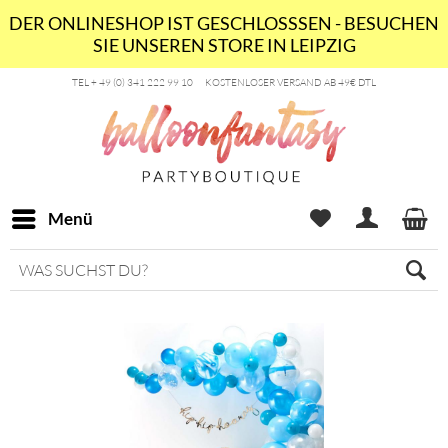
DER ONLINESHOP IST GESCHLOSSSEN - BESUCHEN
SIE UNSEREN STORE IN LEIPZIG
TEL + 49 (0) 341 222 99 10
KOSTENLOSER VERSAND AB 49€ DTL
Menü