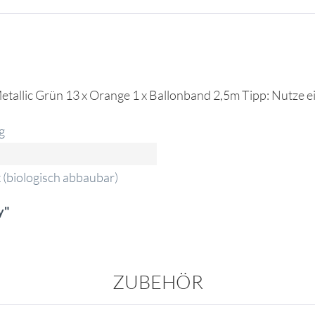
 Metallic Grün 13 x Orange 1 x Ballonband 2,5m Tipp: Nutze 
g
 (biologisch abbaubar)
y"
ZUBEHÖR