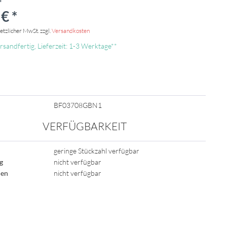
€ *
setzlicher MwSt. zzgl.
Versandkosten
rsandfertig, Lieferzeit: 1-3 Werktage**
BF03708GBN1
VERFÜGBARKEIT
geringe Stückzahl verfügbar
ig
nicht verfügbar
den
nicht verfügbar