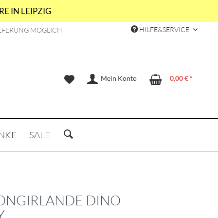
E IN LEIPZIG
HILFE&SERVICE
EFERUNG MÖGLICH
Mein Konto
0,00 € *
NKE
SALE
ONGIRLANDE DINO
Y