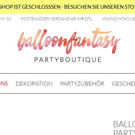
HOP IST GESCHLOSSSEN - BESUCHEN SIE UNSEREN STOR
2 99 10
KOSTENLOSER VERSAND AB 49€ DTL
WUNSCHTAG LI
ONS
DEKORATION
PARTYZUBEHÖR
GESCHE
BALL
PART