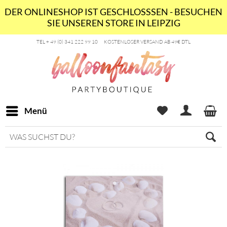
DER ONLINESHOP IST GESCHLOSSSEN - BESUCHEN
SIE UNSEREN STORE IN LEIPZIG
TEL + 49 (0) 341 222 99 10
KOSTENLOSER VERSAND AB 49€ DTL
Menü