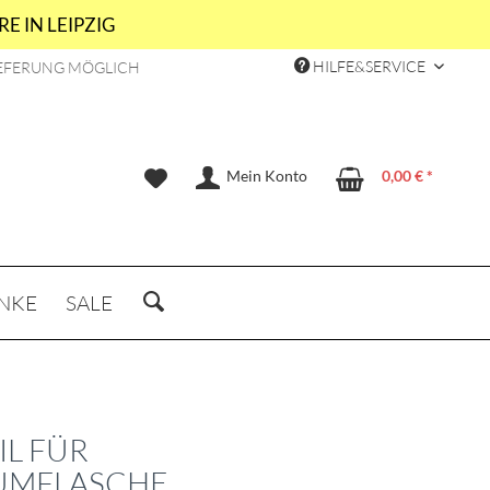
E IN LEIPZIG
HILFE&SERVICE
EFERUNG MÖGLICH
Mein Konto
0,00 € *
NKE
SALE
IL FÜR
UMFLASCHE