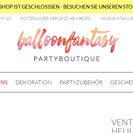
HOP IST GESCHLOSSSEN - BESUCHEN SIE UNSEREN STOR
2 99 10
KOSTENLOSER VERSAND AB 49€ DTL
WUNSCHTAG LI
ONS
DEKORATION
PARTYZUBEHÖR
GESCHE
VENT
HELI