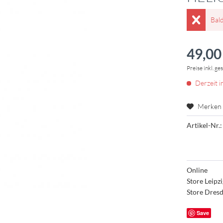
Bal
49,00 
Preise inkl. ge
Derzeit i
Merken
Artikel-Nr.:
Online
Store Leipz
Store Dres
Save