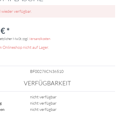
d wieder verfügbar.
€ *
setzlicher MwSt. zzgl.
Versandkosten
m Onlineshop nicht auf Lager.
BF00278CN36510
VERFÜGBARKEIT
nicht verfügbar
ig
nicht verfügbar
den
nicht verfügbar