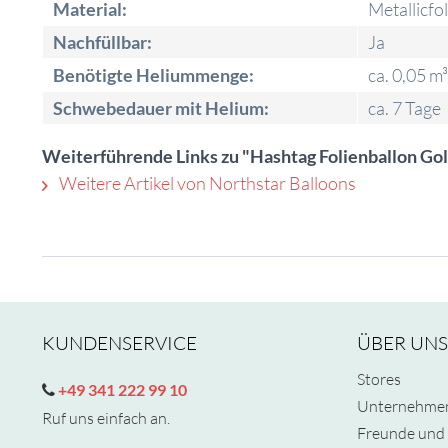
Material:
Metallicfol
Nachfüllbar:
Ja
Benötigte Heliummenge:
ca. 0,05 m³
Schwebedauer mit Helium:
ca. 7 Tage
Weiterführende Links zu "Hashtag Folienballon Go
Weitere Artikel von Northstar Balloons
KUNDENSERVICE
ÜBER UNS
Stores
+49 341 222 99 10
Unternehme
Ruf uns einfach an.
Freunde und 