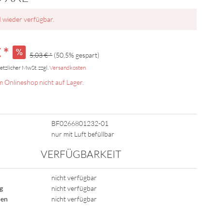
d wieder verfügbar.
 *
5,03 € *
(50,5% gespart)
setzlicher MwSt. zzgl.
Versandkosten
m Onlineshop nicht auf Lager.
BF0266801232-01
nur mit Luft befüllbar
VERFÜGBARKEIT
nicht verfügbar
ig
nicht verfügbar
den
nicht verfügbar