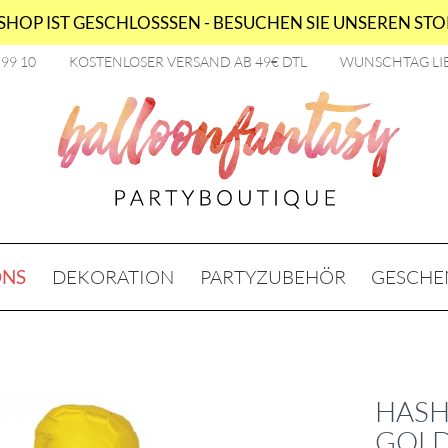
HOP IST GESCHLOSSSEN - BESUCHEN SIE UNSEREN STOR
2 99 10
KOSTENLOSER VERSAND AB 49€ DTL
WUNSCHTAG LI
ONS
DEKORATION
PARTYZUBEHÖR
GESCHE
HASH
GOLD