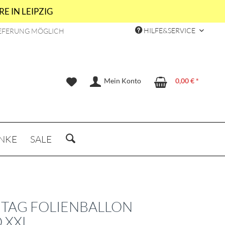
E IN LEIPZIG
HILFE&SERVICE
EFERUNG MÖGLICH
Mein Konto
0,00 € *
NKE
SALE
TAG FOLIENBALLON
 XXL