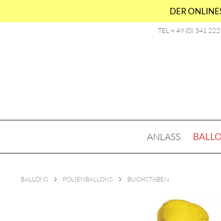
DER ONLINES
TEL + 49 (0) 341 22
ANLASS
BALL
BALLONS
FOLIENBALLONS
BUCHSTABEN