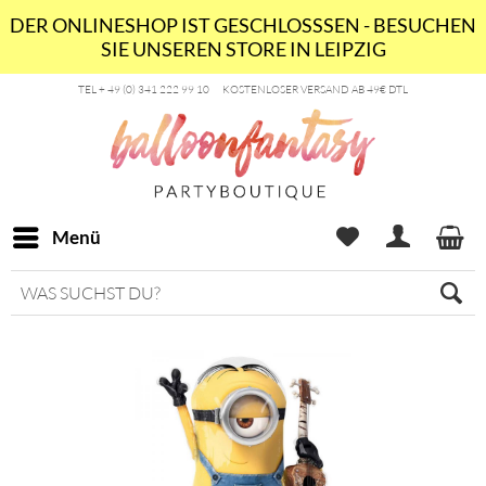
DER ONLINESHOP IST GESCHLOSSSEN - BESUCHEN
SIE UNSEREN STORE IN LEIPZIG
TEL + 49 (0) 341 222 99 10
KOSTENLOSER VERSAND AB 49€ DTL
Menü