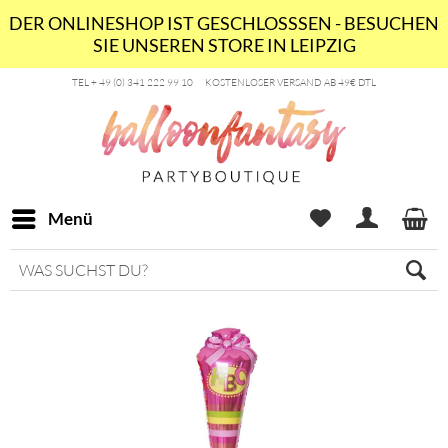
DER ONLINESHOP IST GESCHLOSSSEN - BESUCHEN
SIE UNSEREN STORE IN LEIPZIG
TEL + 49 (0) 341 222 99 10
KOSTENLOSER VERSAND AB 49€ DTL
Menü