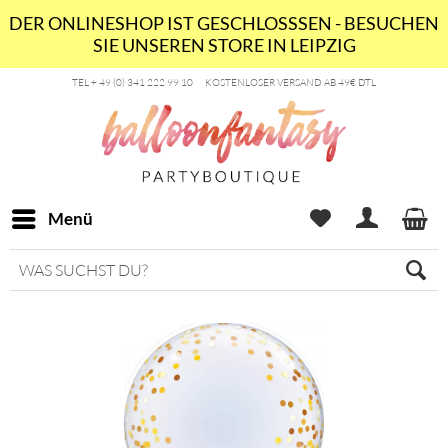
DER ONLINESHOP IST GESCHLOSSSEN - BESUCHEN
SIE UNSEREN STORE IN LEIPZIG
TEL + 49 (0) 341 222 99 10
KOSTENLOSER VERSAND AB 49€ DTL
Menü