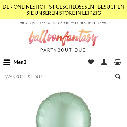
DER ONLINESHOP IST GESCHLOSSSEN - BESUCHEN
SIE UNSEREN STORE IN LEIPZIG
TEL + 49 (0) 341 222 99 10
KOSTENLOSER VERSAND AB 49€ DTL
Menü