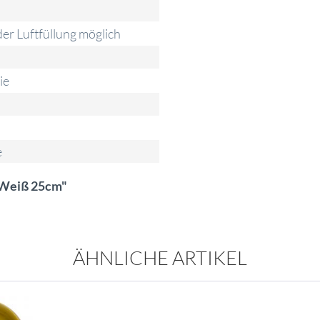
d
er Luftfüllung möglich
ie
e
n Weiß 25cm"
ÄHNLICHE ARTIKEL