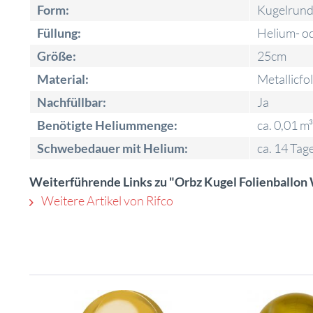
Form:
Kugelrun
Füllung:
Helium- od
Größe:
25cm
Material:
Metallicfol
Nachfüllbar:
Ja
Benötigte Heliummenge:
ca. 0,01 m³
Schwebedauer mit Helium:
ca. 14 Tag
Weiterführende Links zu "Orbz Kugel Folienballo
Weitere Artikel von Rifco