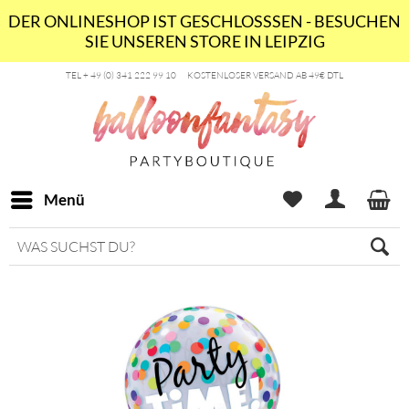
DER ONLINESHOP IST GESCHLOSSSEN - BESUCHEN
SIE UNSEREN STORE IN LEIPZIG
TEL + 49 (0) 341 222 99 10
KOSTENLOSER VERSAND AB 49€ DTL
Menü