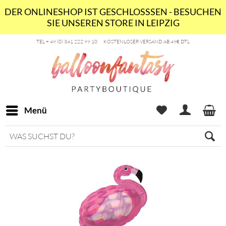
DER ONLINESHOP IST GESCHLOSSSEN - BESUCHEN
SIE UNSEREN STORE IN LEIPZIG
TEL + 49 (0) 341 222 99 10
KOSTENLOSER VERSAND AB 49€ DTL
Menü