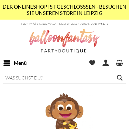
DER ONLINESHOP IST GESCHLOSSSEN - BESUCHEN
SIE UNSEREN STORE IN LEIPZIG
TEL + 49 (0) 341 222 99 10
KOSTENLOSER VERSAND AB 49€ DTL
Menü