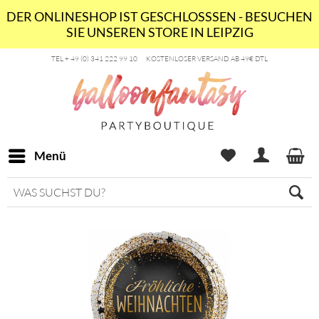
DER ONLINESHOP IST GESCHLOSSSEN - BESUCHEN
SIE UNSEREN STORE IN LEIPZIG
TEL + 49 (0) 341 222 99 10
KOSTENLOSER VERSAND AB 49€ DTL
Menü