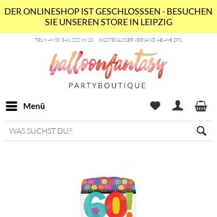
DER ONLINESHOP IST GESCHLOSSSEN - BESUCHEN
SIE UNSEREN STORE IN LEIPZIG
TEL + 49 (0) 341 222 99 10
KOSTENLOSER VERSAND AB 49€ DTL
Menü