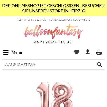
DER ONLINESHOP IST GESCHLOSSSEN - BESUCHEN
SIE UNSEREN STORE IN LEIPZIG
TEL + 49 (0) 341 222 99 10
KOSTENLOSER VERSAND AB 49€ DTL
Menü