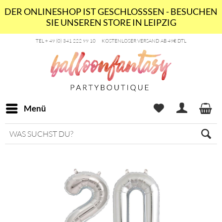
DER ONLINESHOP IST GESCHLOSSSEN - BESUCHEN
SIE UNSEREN STORE IN LEIPZIG
TEL + 49 (0) 341 222 99 10
KOSTENLOSER VERSAND AB 49€ DTL
Menü