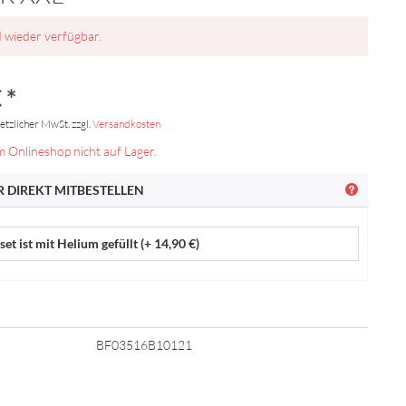
d wieder verfügbar.
 *
setzlicher MwSt. zzgl.
Versandkosten
m Onlineshop nicht auf Lager.
 DIREKT MITBESTELLEN
et ist mit Helium gefüllt (+ 14,90 €)
BF03516B10121