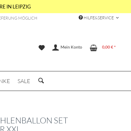
E IN LEIPZIG
HILFE&SERVICE
EFERUNG MÖGLICH
Mein Konto
0,00 € *
NKE
SALE
AHLENBALLON SET
R XXL