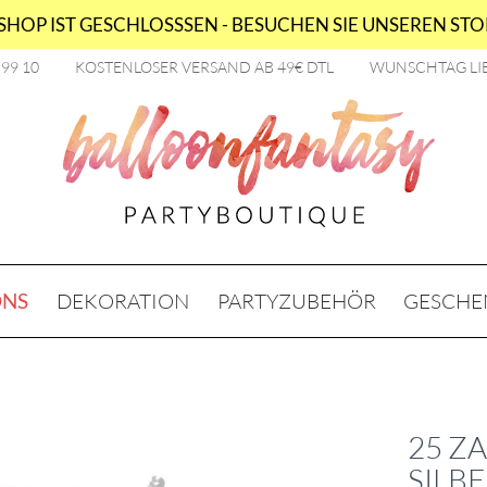
HOP IST GESCHLOSSSEN - BESUCHEN SIE UNSEREN STOR
2 99 10
KOSTENLOSER VERSAND AB 49€ DTL
WUNSCHTAG LI
ONS
DEKORATION
PARTYZUBEHÖR
GESCHE
25 Z
SILBE