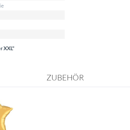
ie
er XXL"
ZUBEHÖR