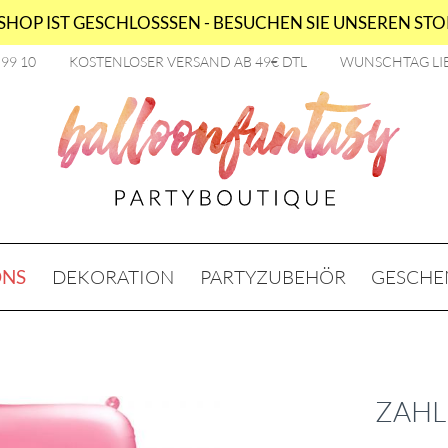
HOP IST GESCHLOSSSEN - BESUCHEN SIE UNSEREN STOR
2 99 10
KOSTENLOSER VERSAND AB 49€ DTL
WUNSCHTAG LI
ONS
DEKORATION
PARTYZUBEHÖR
GESCHE
ZAHL