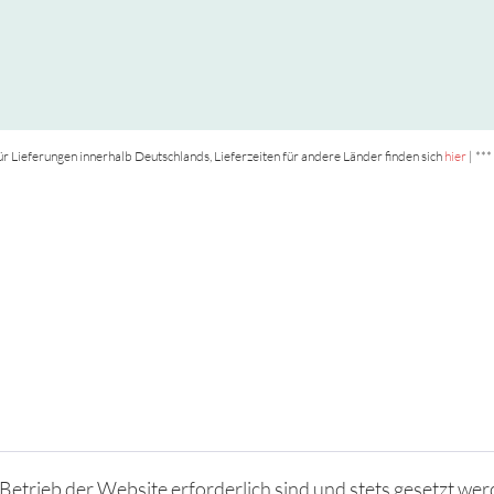
t für Lieferungen innerhalb Deutschlands, Lieferzeiten für andere Länder finden sich
hier
| ***
Betrieb der Website erforderlich sind und stets gesetzt wer