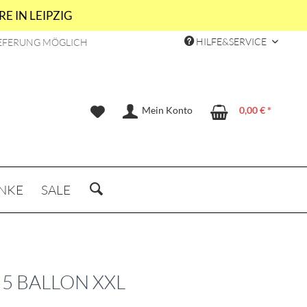
E IN LEIPZIG
HILFE&SERVICE
EFERUNG MÖGLICH
Mein Konto
0,00 € *
NKE
SALE
 5 BALLON XXL