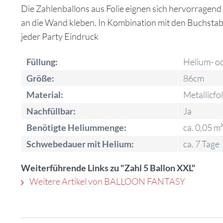
Die Zahlenballons aus Folie eignen sich hervorragend
an die Wand kleben. In Kombination mit den Buchstaben
jeder Party Eindruck
Füllung:
Helium- od
Größe:
86cm
Material:
Metallicfol
Nachfüllbar:
Ja
Benötigte Heliummenge:
ca. 0,05 m³
Schwebedauer mit Helium:
ca. 7 Tage
Weiterführende Links zu "Zahl 5 Ballon XXL"
Weitere Artikel von BALLOON FANTASY