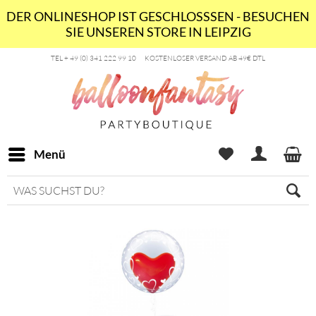
DER ONLINESHOP IST GESCHLOSSSEN - BESUCHEN
SIE UNSEREN STORE IN LEIPZIG
TEL + 49 (0) 341 222 99 10
KOSTENLOSER VERSAND AB 49€ DTL
Menü