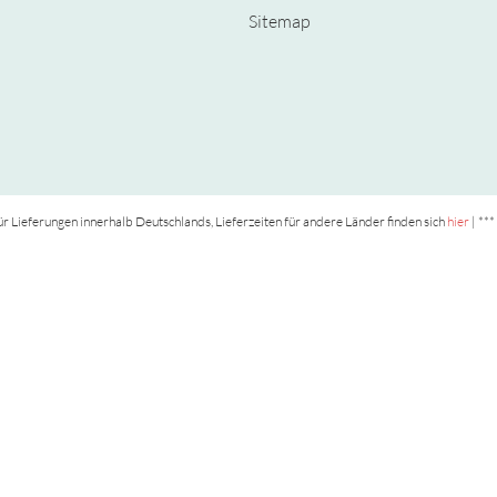
Sitemap
t für Lieferungen innerhalb Deutschlands, Lieferzeiten für andere Länder finden sich
hier
| ***