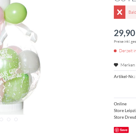
Bal
29,90 
Preise inkl. ge
Derzeit i
Merken
Artikel-Nr.:
Online
Store Leipz
Store Dres
Save