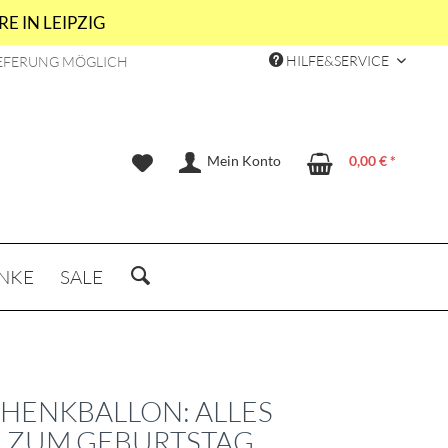
E IN LEIPZIG
HILFE&SERVICE
EFERUNG MÖGLICH
Mein Konto
0,00 € *
NKE
SALE
HENKBALLON: ALLES
 ZUM GEBURTSTAG