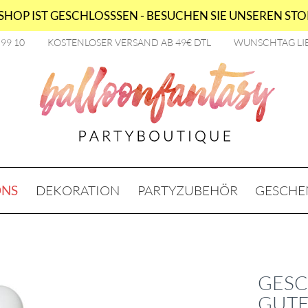
HOP IST GESCHLOSSSEN - BESUCHEN SIE UNSEREN STOR
2 99 10
KOSTENLOSER VERSAND AB 49€ DTL
WUNSCHTAG LI
ONS
DEKORATION
PARTYZUBEHÖR
GESCHE
GESC
GUTE