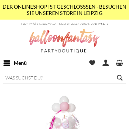
DER ONLINESHOP IST GESCHLOSSSEN - BESUCHEN
SIE UNSEREN STORE IN LEIPZIG
TEL + 49 (0) 341 222 99 10
KOSTENLOSER VERSAND AB 49€ DTL
Menü