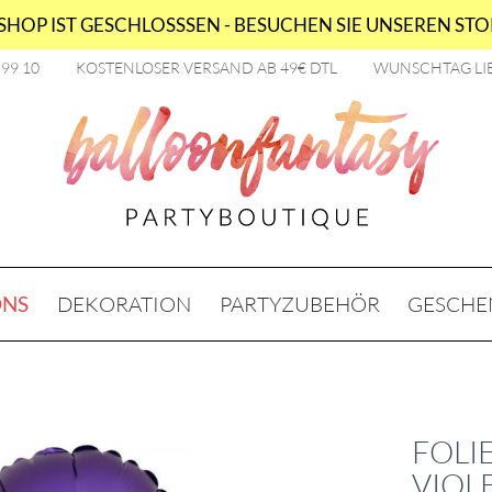
HOP IST GESCHLOSSSEN - BESUCHEN SIE UNSEREN STOR
2 99 10
KOSTENLOSER VERSAND AB 49€ DTL
WUNSCHTAG LI
ONS
DEKORATION
PARTYZUBEHÖR
GESCHE
FOLI
VIOL