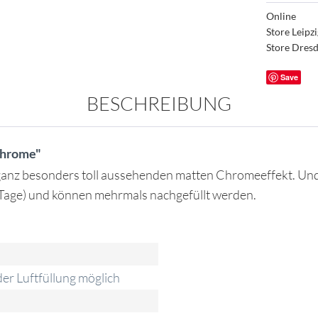
Online
Store Leipz
Store Dres
Save
BESCHREIBUNG
Chrome"
 ganz besonders toll aussehenden matten Chromeeffekt. Und 
 Tage) und können mehrmals nachgefüllt werden.
er Luftfüllung möglich