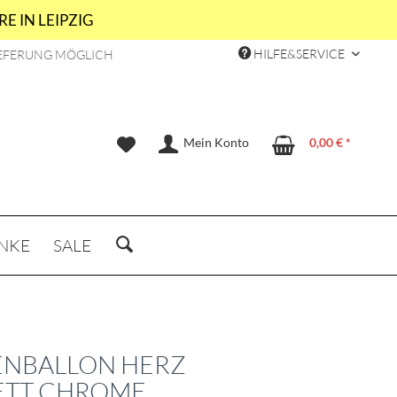
E IN LEIPZIG
HILFE&SERVICE
EFERUNG MÖGLICH
Mein Konto
0,00 € *
NKE
SALE
ENBALLON HERZ
ETT CHROME