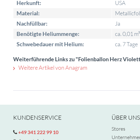
Herkunft:
USA
Material:
Metallicfol
Nachfüllbar:
Ja
Benötigte Heliummenge:
ca. 0,01 m³
Schwebedauer mit Helium:
ca. 7 Tage
Weiterführende Links zu "Folienballon Herz Viole
Weitere Artikel von Anagram
KUNDENSERVICE
ÜBER UNS
Stores
+49 341 222 99 10
Unternehme