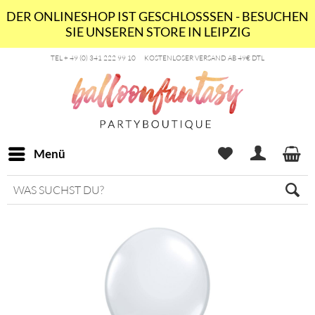
DER ONLINESHOP IST GESCHLOSSSEN - BESUCHEN
SIE UNSEREN STORE IN LEIPZIG
TEL + 49 (0) 341 222 99 10
KOSTENLOSER VERSAND AB 49€ DTL
Menü