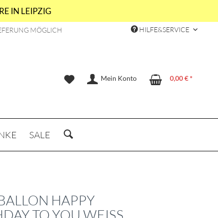
E IN LEIPZIG
HILFE&SERVICE
EFERUNG MÖGLICH
Mein Konto
0,00 € *
NKE
SALE
BALLON HAPPY
HDAY TO YOU WEISS