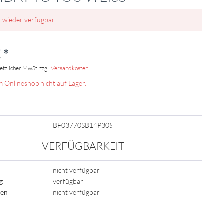
d wieder verfügbar.
 *
setzlicher MwSt. zzgl.
Versandkosten
m Onlineshop nicht auf Lager.
BF03770SB14P305
VERFÜGBARKEIT
nicht verfügbar
ig
verfügbar
den
nicht verfügbar