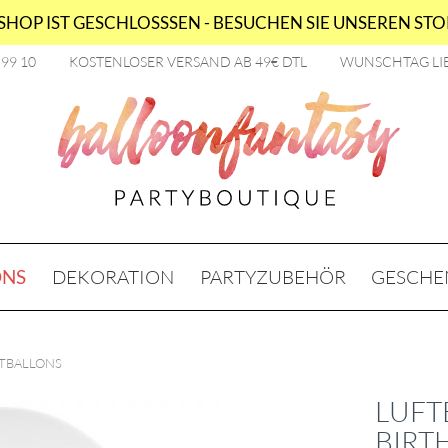
HOP IST GESCHLOSSSEN - BESUCHEN SIE UNSEREN STOR
2 99 10
KOSTENLOSER VERSAND AB 49€ DTL
WUNSCHTAG LI
ONS
DEKORATION
PARTYZUBEHÖR
GESCHE
TBALLONS
LUFT
BIRT