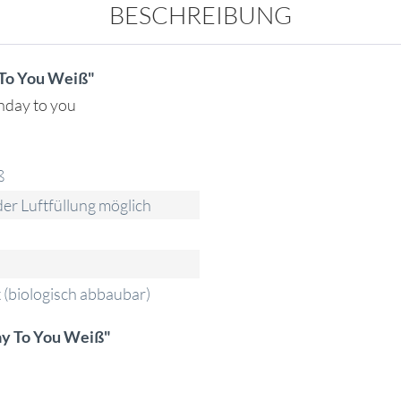
BESCHREIBUNG
 To You Weiß"
thday to you
ß
er Luftfüllung möglich
 (biologisch abbaubar)
ay To You Weiß"