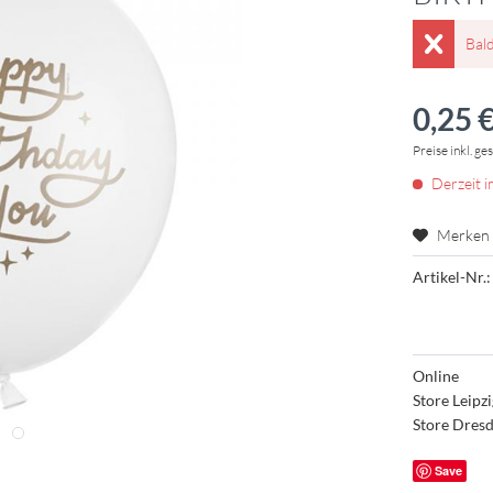
Bal
0,25 €
Preise inkl. ge
Derzeit i
Merken
Artikel-Nr.:
Online
Store Leipz
Store Dres
Save