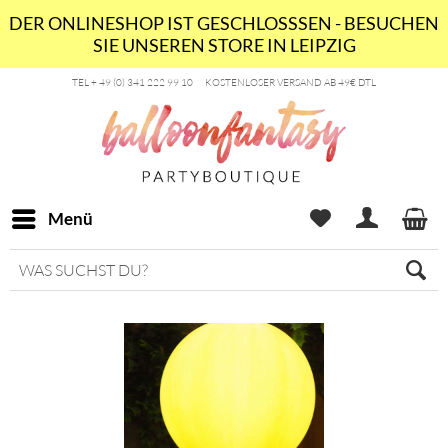
DER ONLINESHOP IST GESCHLOSSSEN - BESUCHEN
SIE UNSEREN STORE IN LEIPZIG
TEL + 49 (0) 341 222 99 10
KOSTENLOSER VERSAND AB 49€ DTL
Menü