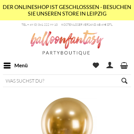
DER ONLINESHOP IST GESCHLOSSSEN - BESUCHEN
SIE UNSEREN STORE IN LEIPZIG
TEL + 49 (0) 341 222 99 10
KOSTENLOSER VERSAND AB 49€ DTL
Menü