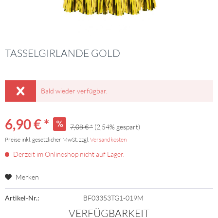
TASSELGIRLANDE GOLD
Bald wieder verfügbar.
6,90 € *
7,08 € *
(2,54% gespart)
Preise inkl. gesetzlicher MwSt. zzgl.
Versandkosten
Derzeit im Onlineshop nicht auf Lager.
Merken
Artikel-Nr.:
BF03353TG1-019M
VERFÜGBARKEIT