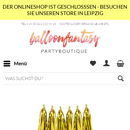
DER ONLINESHOP IST GESCHLOSSSEN - BESUCHEN
SIE UNSEREN STORE IN LEIPZIG
TEL + 49 (0) 341 222 99 10
KOSTENLOSER VERSAND AB 49€ DTL
Menü