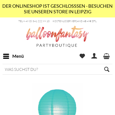
DER ONLINESHOP IST GESCHLOSSSEN - BESUCHEN
SIE UNSEREN STORE IN LEIPZIG
TEL + 49 (0) 341 222 99 10
KOSTENLOSER VERSAND AB 49€ DTL
Menü