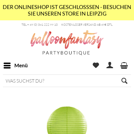
DER ONLINESHOP IST GESCHLOSSSEN - BESUCHEN
SIE UNSEREN STORE IN LEIPZIG
TEL + 49 (0) 341 222 99 10
KOSTENLOSER VERSAND AB 49€ DTL
Menü