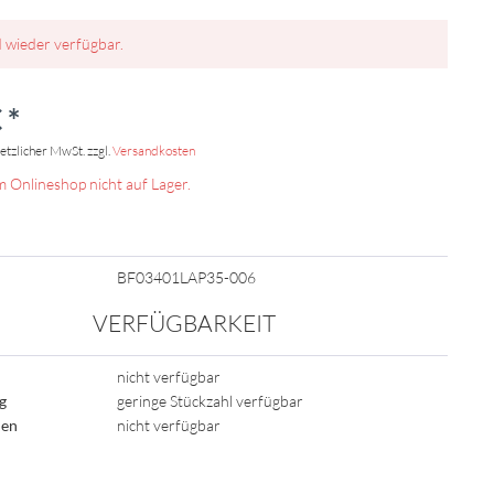
d wieder verfügbar.
 *
setzlicher MwSt. zzgl.
Versandkosten
m Onlineshop nicht auf Lager.
BF03401LAP35-006
VERFÜGBARKEIT
nicht verfügbar
ig
geringe Stückzahl verfügbar
den
nicht verfügbar