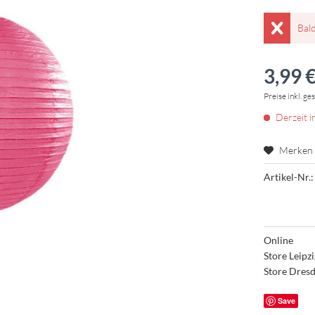
Bal
3,99 €
Preise inkl. ge
Derzeit i
Merken
Artikel-Nr.:
Online
Store Leipz
Store Dres
Save