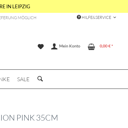
E IN LEIPZIG
HILFE&SERVICE
EFERUNG MÖGLICH
Mein Konto
0,00 € *
NKE
SALE
ION PINK 35CM