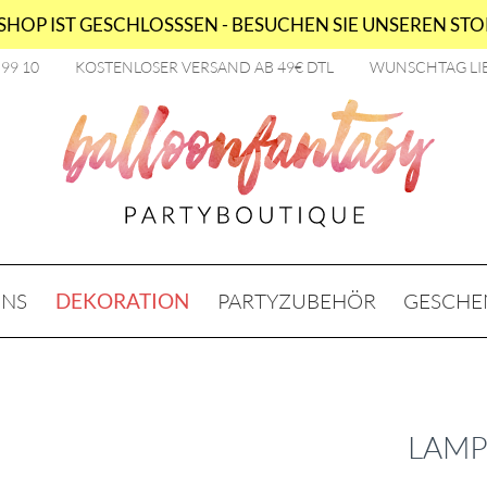
HOP IST GESCHLOSSSEN - BESUCHEN SIE UNSEREN STOR
2 99 10
KOSTENLOSER VERSAND AB 49€ DTL
WUNSCHTAG LI
ONS
DEKORATION
PARTYZUBEHÖR
GESCHE
LAMP