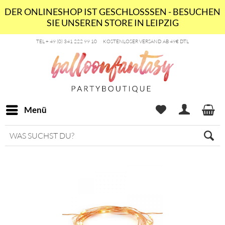
DER ONLINESHOP IST GESCHLOSSSEN - BESUCHEN
SIE UNSEREN STORE IN LEIPZIG
TEL + 49 (0) 341 222 99 10
KOSTENLOSER VERSAND AB 49€ DTL
Menü