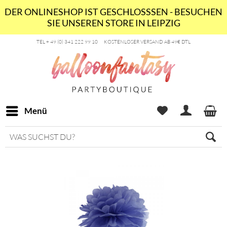
DER ONLINESHOP IST GESCHLOSSSEN - BESUCHEN
SIE UNSEREN STORE IN LEIPZIG
TEL + 49 (0) 341 222 99 10
KOSTENLOSER VERSAND AB 49€ DTL
Menü