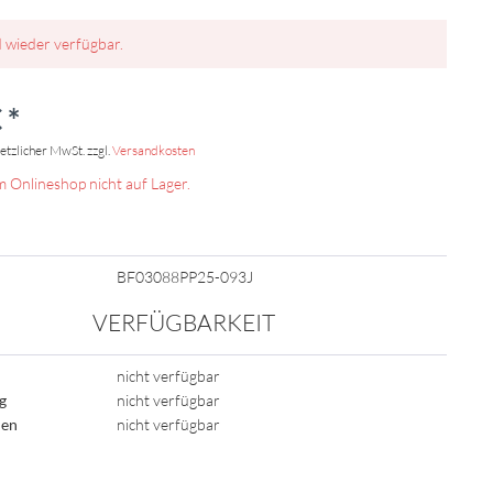
d wieder verfügbar.
 *
setzlicher MwSt. zzgl.
Versandkosten
m Onlineshop nicht auf Lager.
BF03088PP25-093J
VERFÜGBARKEIT
nicht verfügbar
ig
nicht verfügbar
den
nicht verfügbar