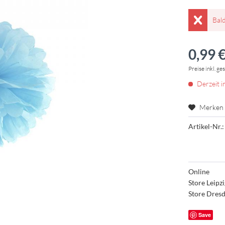
Bal
0,99 €
Preise inkl. ge
Derzeit i
Merken
Artikel-Nr.:
Online
Store Leipz
Store Dres
Save