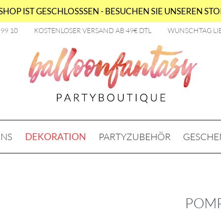
HOP IST GESCHLOSSSEN - BESUCHEN SIE UNSEREN STOR
2 99 10
KOSTENLOSER VERSAND AB 49€ DTL
WUNSCHTAG LI
ONS
DEKORATION
PARTYZUBEHÖR
GESCHE
POMP