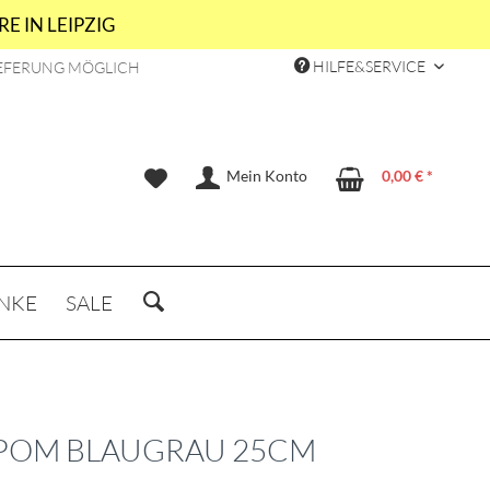
E IN LEIPZIG
HILFE&SERVICE
EFERUNG MÖGLICH
Mein Konto
0,00 € *
NKE
SALE
OM BLAUGRAU 25CM