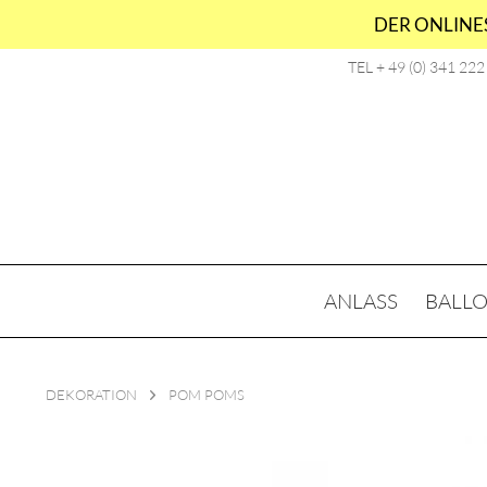
DER ONLINES
TEL + 49 (0) 341 22
ANLASS
BALL
DEKORATION
POM POMS