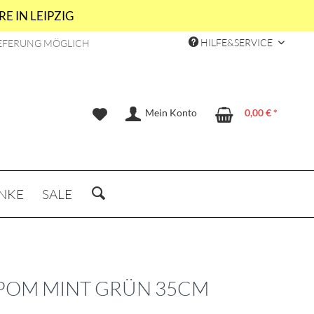
E IN LEIPZIG
HILFE&SERVICE
EFERUNG MÖGLICH
Mein Konto
0,00 € *
NKE
SALE
OM MINT GRÜN 35CM