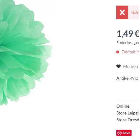
Bal
1,49 €
Preise inkl. ge
Derzeit i
Merken
Artikel-Nr.:
Online
Store Leipz
Store Dres
Save