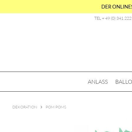
DER ONLINES
TEL + 49 (0) 341 22
ANLASS
BALL
DEKORATION
POM POMS