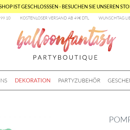
HOP IST GESCHLOSSSEN - BESUCHEN SIE UNSEREN STOR
2 99 10
KOSTENLOSER VERSAND AB 49€ DTL
WUNSCHTAG LI
ONS
DEKORATION
PARTYZUBEHÖR
GESCHE
POMP