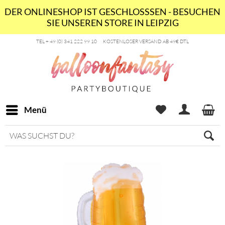
DER ONLINESHOP IST GESCHLOSSSEN - BESUCHEN
SIE UNSEREN STORE IN LEIPZIG
TEL + 49 (0) 341 222 99 10
KOSTENLOSER VERSAND AB 49€ DTL
Menü