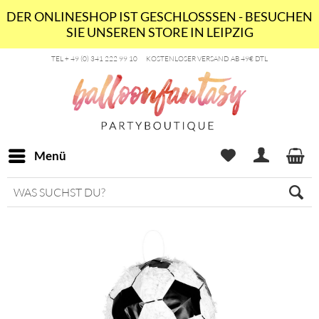
DER ONLINESHOP IST GESCHLOSSSEN - BESUCHEN
SIE UNSEREN STORE IN LEIPZIG
TEL + 49 (0) 341 222 99 10
KOSTENLOSER VERSAND AB 49€ DTL
Menü