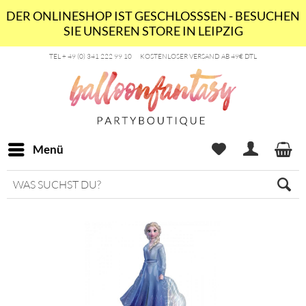
DER ONLINESHOP IST GESCHLOSSSEN - BESUCHEN
SIE UNSEREN STORE IN LEIPZIG
TEL + 49 (0) 341 222 99 10
KOSTENLOSER VERSAND AB 49€ DTL
Menü