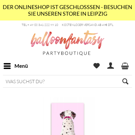
DER ONLINESHOP IST GESCHLOSSSEN - BESUCHEN
SIE UNSEREN STORE IN LEIPZIG
TEL + 49 (0) 341 222 99 10
KOSTENLOSER VERSAND AB 49€ DTL
Menü